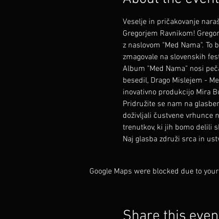
Veselje in pričakovanje nar
Gregorjem Ravnikom! Gregor n
z naslovom "Med Nama". To bo
zmagovale na slovenskih festi
Album "Med Nama" nosi pečat
besedil, Drago Mislejem - Mef
inovativno produkcijo Mira Bu
Pridružite se nam na glasben
doživljali čustvene vrhunce 
trenutkov, ki jih bomo delili 
Naj glasba združi srca in us
Google Maps were blocked due to your 
Share this even