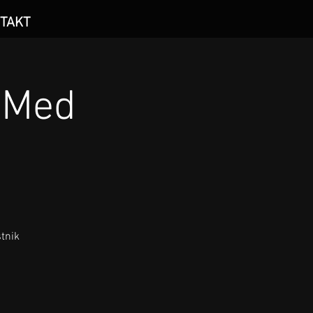
TAKT
"Med
tnik