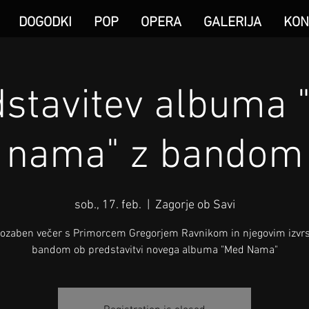
DOGODKI
POP
OPERA
GALERIJA
KON
dstavitev albuma 
nama" z bandom
sob., 17. feb.
  |  
Zagorje ob Savi
ozaben večer s Primorcem Gregorjem Ravnikom in njegovim izvrs
bandom ob predstavitvi novega albuma "Med Nama"