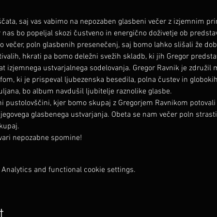
aščata, saj vas vabimo na nepozaben glasbeni večer z izjemnim p
as bo popeljal skozi čustveno in energično doživetje ob predsta
 večer, poln glasbenih presenečenj, saj bomo lahko slišali že dob
valih, hkrati pa bomo deležni svežih skladb, ki jih Gregor predstav
 izjemnega ustvarjalnega sodelovanja. Gregor Ravnik je združil 
om, ki je prispeval ljubezenska besedila, polna čustev in globokih
ljana, bo album navdušil ljubitelje raznolike glasbe.
i pustolovščini, kjer bomo skupaj z Gregorjem Ravnikom potovali 
njegovega glasbenega ustvarjanja. Obeta se nam večer poln strasti
skupaj.
tvari nepozabne spomine!
Analytics and functional cookie settings.
t