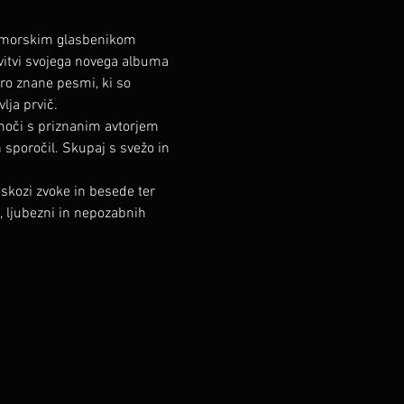
rimorskim glasbenikom 
vitvi svojega novega albuma 
ro znane pesmi, ki so 
lja prvič.
moči s priznanim avtorjem 
 sporočil. Skupaj s svežo in 
skozi zvoke in besede ter 
, ljubezni in nepozabnih 