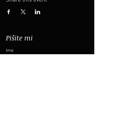
Share this event
Pišite mi
Ime
Priimek
Email
Sporočilo
Pošlji