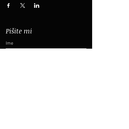
Pišite mi
Ime
Priimek
Email
Sporočilo
Pošlji