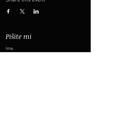
Share this event
Pišite mi
Ime
Priimek
Email
Sporočilo
Pošlji